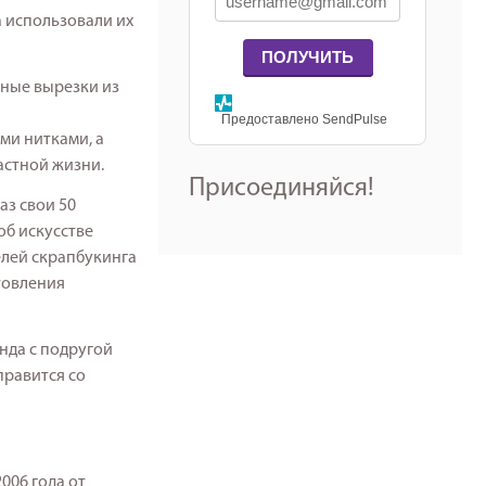
а использовали их
ПОЛУЧИТЬ
мные вырезки из
Предоставлено SendPulse
ми нитками, а
астной жизни.
Присоединяйся!
аз свои 50
об искусстве
елей скрапбукинга
отовления
нда с подругой
правится со
006 года от