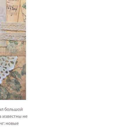
лал большой
а известны не
нг: новые