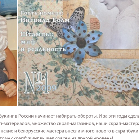
букинг в России начинает набирать обороты. И за эти годы сде
ап-материалов, множество скрап-магазинов, наши скрап-мастер
аинские и белорусские мастера внесли много нового в скрапбуки
 этому скрапбукинг вышел совсем на другой уровень!