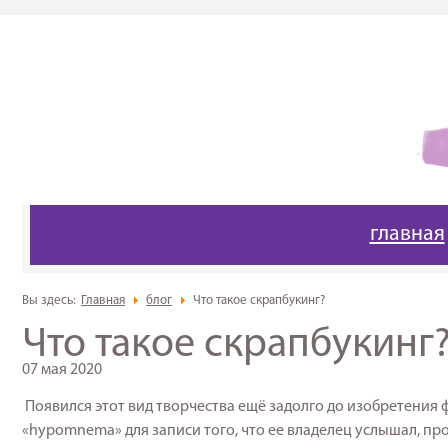
главная
Вы здесь:
Главная
блог
Что такое скрапбукинг?
Что такое скрапбукинг
07 мая 2020
Появился этот вид творчества ещё задолго до изобретения
«hypomnema» для записи того, что ее владелец услышал, пр