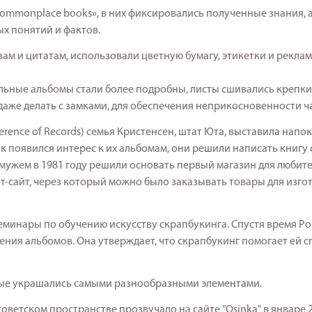
commonplace books», в них фиксировались полученные знания, 
х понятий и фактов.
ам и цитатам, использовали цветную бумагу, этикетки и рекла
ельные альбомы стали более подробны, листы сшивались крепки
даже делать с замками, для обеспечения неприкосновенности ч
rence of Records) семья Кристенсен, штат Юта, выставила напок
к появился интерес к их альбомам, они решили написать книгу 
мужем в 1981 году решили основать первый магазин для любит
ет-сайт, через который можно было заказывать товары для изг
семинары по обучению искусству скрапбукинга. Спустя время Ро
ния альбомов. Она утверждает, что скрапбукинг помогает ей с
орые украшались самыми разнообразными элементами.
ветском пространстве прозвучало на сайте "Osinka" в январе 2