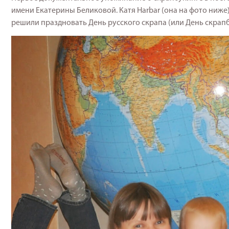
имени Екатерины Беликовой. Катя Harbar (она на фото ниже
решили праздновать День русского скрапа (или День скрапбу