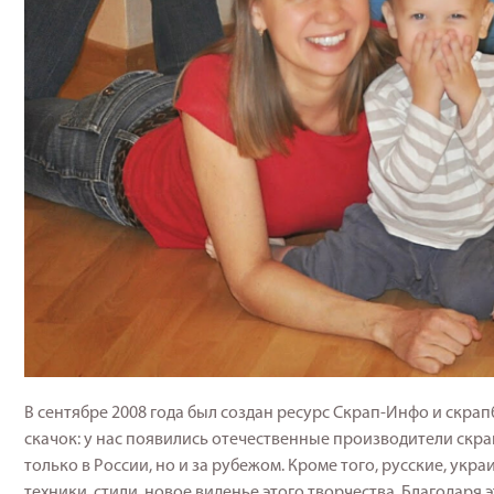
В сентябре 2008 года был создан ресурс Скрап-Инфо и скрап
скачок: у нас появились отечественные производители скр
только в России, но и за рубежом. Кроме того, русские, укр
техники, стили, новое виденье этого творчества. Благодаря