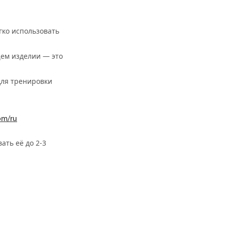
гко использовать
щем изделии — это
для тренировки
om/ru
ать её до 2-3