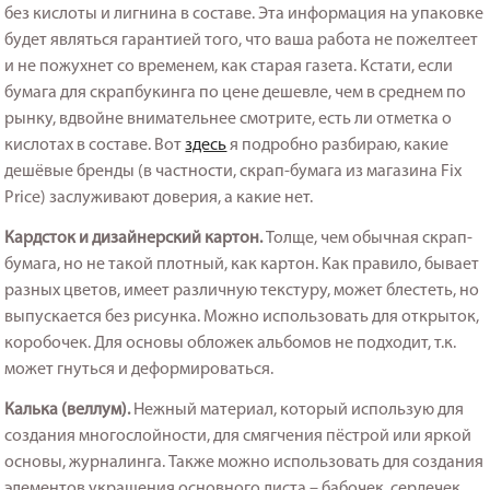
без кислоты и лигнина в составе. Эта информация на упаковке
будет являться гарантией того, что ваша работа не пожелтеет
и не пожухнет со временем, как старая газета. Кстати, если
бумага для скрапбукинга по цене дешевле, чем в среднем по
рынку, вдвойне внимательнее смотрите, есть ли отметка о
кислотах в составе. Вот
здесь
я подробно разбираю, какие
дешёвые бренды (в частности, скрап-бумага из магазина Fix
Price) заслуживают доверия, а какие нет.
Кардсток и дизайнерский картон.
Толще, чем обычная скрап-
бумага, но не такой плотный, как картон. Как правило, бывает
разных цветов, имеет различную текстуру, может блестеть, но
выпускается без рисунка. Можно использовать для открыток,
коробочек. Для основы обложек альбомов не подходит, т.к.
может гнуться и деформироваться.
Калька (веллум).
Нежный материал, который использую для
создания многослойности, для смягчения пёстрой или яркой
основы, журналинга. Также можно использовать для создания
элементов украшения основного листа – бабочек, сердечек,